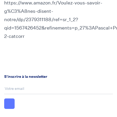
https://www.amazon.fr/Voulez-vous-savoir-
g%C3%A8nes-disent-
notre/dp/2379311188/ref=sr_1_2?
qid=1567426452&refinements=p_27%3APascal+Pu
2-catcorr
S'inscrire à la newsletter
Email :